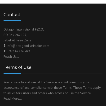
Contact
Octagon International FZCO,
PO Box 262107,
Jebel Ali Free Zone
E
:
info@octagondistribution.com
T
:
+97142276389
Reach Us…
Terms of Use
Your access to and use of the Service is conditioned on your
acceptance of and compliance with these Terms. These Terms apply
to all visitors, users and others who access or use the Service.
Read More…