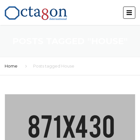
POSTS TAGGED "HOUSE"
Home
Posts tagged House